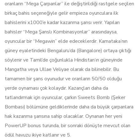
oranların “Mega Çarpanlar” ile değiştirildiği rastgele seçilen
birkaç bahis seçeneğiyle gelir empieza oyunculara ilk
bahislerini x1000’e kadar kazanma şansı verir. Yapılan
bahisler “Mega Şanslı Kombinasyonlar” arasındaysa,
oyuncular bir “Megawin” elde edeceklerdir. Karnataka’nın
güney eyaletindeki Bengaluru’da (Bangalore) ortaya çıktığı
söylenir ve Tamil’de çoğunlukla Hindistan’ın güneyinde
Mangatha veya Ullae Veliyae olarak da bilinebilir. Bu
tamamen bir şans oyunudur ve oranların 50/50 olduğu
yerde oynaması çok kolaydır. Kazançları daha da
tatlandırmak için oyuncular, çarkın Sweets Bomb (Şeker
Bombası) bölümüne geldiklerinde daha da büyük çarpanlara
hak kazanma şansına sahip olacaklar. Oynanan her yeni
PowerUP bonus turunda, bir sonraki dönüşte mevcut olan
ödül havuzu ikiye katlanır ve 5.