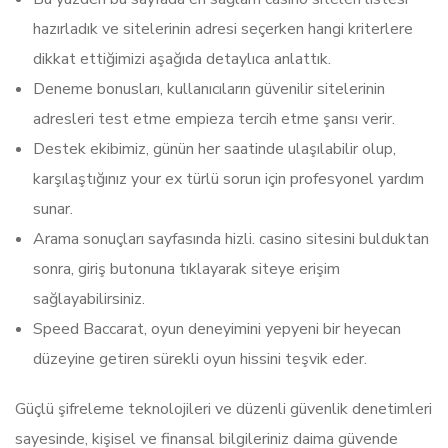
hazırladık ve sitelerinin adresi seçerken hangi kriterlere
dikkat ettiğimizi aşağıda detaylıca anlattık.
Deneme bonusları, kullanıcıların güvenilir sitelerinin
adresleri test etme empieza tercih etme şansı verir.
Destek ekibimiz, günün her saatinde ulaşılabilir olup,
karşılaştığınız your ex türlü sorun için profesyonel yardım
sunar.
Arama sonuçları sayfasında hizli. casino sitesini bulduktan
sonra, giriş butonuna tıklayarak siteye erişim
sağlayabilirsiniz.
Speed Baccarat, oyun deneyimini yepyeni bir heyecan
düzeyine getiren sürekli oyun hissini teşvik eder.
Güçlü şifreleme teknolojileri ve düzenli güvenlik denetimleri
sayesinde, kişisel ve finansal bilgileriniz daima güvende