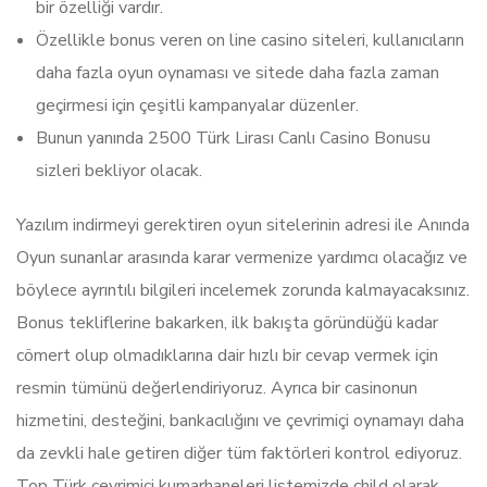
bir özelliği vardır.
Özellikle bonus veren on line casino siteleri, kullanıcıların
daha fazla oyun oynaması ve sitede daha fazla zaman
geçirmesi için çeşitli kampanyalar düzenler.
Bunun yanında 2500 Türk Lirası Canlı Casino Bonusu
sizleri bekliyor olacak.
Yazılım indirmeyi gerektiren oyun sitelerinin adresi ile Anında
Oyun sunanlar arasında karar vermenize yardımcı olacağız ve
böylece ayrıntılı bilgileri incelemek zorunda kalmayacaksınız.
Bonus tekliflerine bakarken, ilk bakışta göründüğü kadar
cömert olup olmadıklarına dair hızlı bir cevap vermek için
resmin tümünü değerlendiriyoruz. Ayrıca bir casinonun
hizmetini, desteğini, bankacılığını ve çevrimiçi oynamayı daha
da zevkli hale getiren diğer tüm faktörleri kontrol ediyoruz.
Top Türk çevrimiçi kumarhaneleri listemizde child olarak