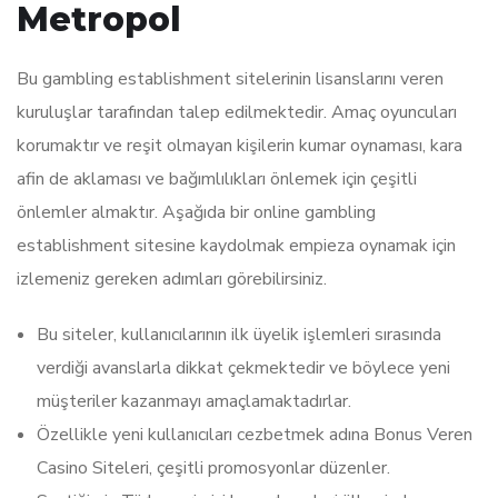
Metropol
Bu gambling establishment sitelerinin lisanslarını veren
kuruluşlar tarafından talep edilmektedir. Amaç oyuncuları
korumaktır ve reşit olmayan kişilerin kumar oynaması, kara
afin de aklaması ve bağımlılıkları önlemek için çeşitli
önlemler almaktır. Aşağıda bir online gambling
establishment sitesine kaydolmak empieza oynamak için
izlemeniz gereken adımları görebilirsiniz.
Bu siteler, kullanıcılarının ilk üyelik işlemleri sırasında
verdiği avanslarla dikkat çekmektedir ve böylece yeni
müşteriler kazanmayı amaçlamaktadırlar.
Özellikle yeni kullanıcıları cezbetmek adına Bonus Veren
Casino Siteleri, çeşitli promosyonlar düzenler.