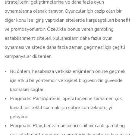
stratejilerini geliştirmelerine ve daha fazla oyun
oynamalarına olanak tanıyor. Oyuncular için cazip olan bir
diğer konu ise, giriş yaptıkları sitelerde karşılaştıkları benefit
ve promosyonlardır. Özellikle bonus veren gambling
establishment siteleri, kullanıcıların daha fazla oyun
oynaması ve sitede daha fazla zaman geçirmesi için çeşitli
kampanyalar düzenler.
Bu önlem, hesabınıza yetkisiz erişimlerin önüne geçmek
için etkili bir yöntemdir ve kişisel bilgilerinizin güvende
kalmasını sağlar.
Pragmatic Participate in, operatörlerine tamamen çok
kanallı bir teklif sunmak için sobre son teknolojiyi
geliştirdi.
Pragmatic Play, her zaman birinci sınıf bir canlı gambling
establishment deneyimi sunmak için düzenleyici kurumları