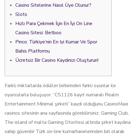
Casino Sitelerine Nasıl Üye Olunur?
Slots
Hızlı Para Çekmek İçin En İyi On Line
Casino Sitesi: Betboo
Pinco: Türkiye’nin En Iyi Kumar Ve Spor
Bahis Platformu
Ücretsiz Bir Casino Kaydınızı Oluşturun!
Farklı miktarlarda ödüller birbirinden farklı oyunlar ile
oyuncularla buluşuyor. “C51126 kayıt numaralı Realm
Entertainment Minimal şirketi” kaydı olduğunu CasinoMaxi
casinos sitesinin ana sayfasında görebilirsiniz. Gaming Club,
The island of malta Gaming Otoritesi altında şirket kaydına
sahip güvenilir Türk on-line kumarhanelerinden biri olarak