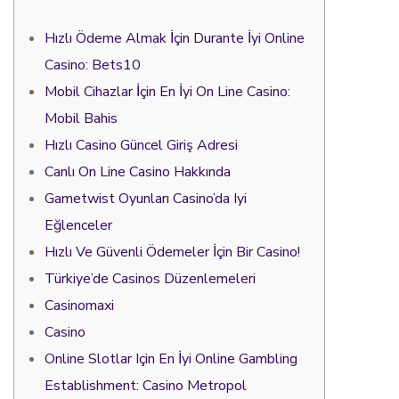
Hızlı Ödeme Almak İçin Durante İyi Online
Casino: Bets10
Mobil Cihazlar İçin En İyi On Line Casino:
Mobil Bahis
Hızlı Casino Güncel Giriş Adresi
Canlı On Line Casino Hakkında
Gametwist Oyunları Casino’da Iyi
Eğlenceler
Hızlı Ve Güvenli Ödemeler İçin Bir Casino!
Türkiye’de Casinos Düzenlemeleri
Casinomaxi
Casino
Online Slotlar Için En İyi Online Gambling
Establishment: Casino Metropol