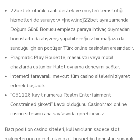
22bet ek olarak, canlı destek ve müşteri temsilciliği
hizmetleri de sunuyor.» «[newline]22bet aynı zamanda
Doğum Günü Bonusu empieza paraya ihtiyaç duymadan
bonuslarla da alışveriş yapabileceğiniz bir mağaza da
sunduğu için en popüşer Türk online casinoları arasındadır.
Pragmatic Play Roulette, masaüstü veya mobil
cihazlarda üstün bir Rulet oynama deneyimi sağlar.
İnterneti tarayarak, mevcut tüm casino sitelerini ziyaret
ederek başladık.
“C51126 kayıt numaralı Realm Entertainment
Constrained şirketi” kaydı olduğunu CasinoMaxi online
casino sitesinin ana sayfasında görebilirsiniz.
Bazı position casino siteleri, kullanıcıların sadece slot
makineleri için geçerli olan özel hoşgeldin bonusları sunarak