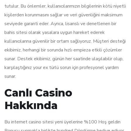
tutulur. Bu önlemler, kullanıcılarımızın bilgilerinin kötü niyetli
kişilerden korunmasını sağlar ve veri güvenliğini maksimum
seviyede garanti eder. Ayrıca, lisanslı ve denetlenen bir
bahis sitesi olarak yasalara uygun hareket ederek
kullanıcılarına güvenilir bir ortam sağlıyoruz. Müşteri desteği
ekibimiz, herhangi bir sorunda hızlı empieza etkili çözümler
sunar. Destek ekibimiz, günün her saatinde ulaşılabilir olup,
karşılaştığınız your ex türlü sorun için profesyonel yardım
sunar.
Canlı Casino
Hakkında
Bu internet casino sitesi yeni üyelerine %100 Hoş geldin
Bonusu sunmakla birlikte hundred Döndürme hediye ediyor.