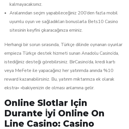
kalmayacaksınız.
Aralarından seçim yapabileceğiniz 200’den fazla mobil
uyumlu oyun ve sağladıkları bonuslarla Bets10 Casino
sitesinin keyfini çıkaracağınıza eminiz.
Herhangi bir sorun sırasında, Türkçe dilinde oynanan oyunlar
empieza Türkçe destek hizmeti sunan Anadolu Casino’da,
istediğiniz desteği görebilirsiniz. BirCasino’da, kredi kartı
veya MeFete ile yapacağınız her yatırımda anında %10
reward kazanabilirsiniz. Bu, yatırım miktarınıza ek olarak
ekstra» «bakiyenizin de olması anlamına gelir.
Online Slotlar Için
Durante İyi Online On
Line Casino: Casino