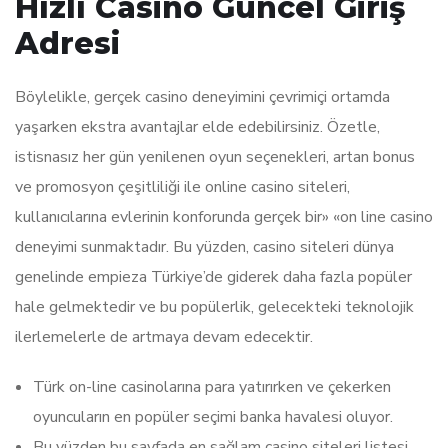
Hızlı Casino Güncel Giriş
Adresi
Böylelikle, gerçek casino deneyimini çevrimiçi ortamda
yaşarken ekstra avantajlar elde edebilirsiniz. Özetle,
istisnasız her gün yenilenen oyun seçenekleri, artan bonus
ve promosyon çeşitliliği ile online casino siteleri,
kullanıcılarına evlerinin konforunda gerçek bir» «on line casino
deneyimi sunmaktadır. Bu yüzden, casino siteleri dünya
genelinde empieza Türkiye’de giderek daha fazla popüler
hale gelmektedir ve bu popülerlik, gelecekteki teknolojik
ilerlemelerle de artmaya devam edecektir.
Türk on-line casinolarına para yatırırken ve çekerken
oyuncuların en popüler seçimi banka havalesi oluyor.
Bu yüzden bu sayfada en sağlam casino siteleri listesi