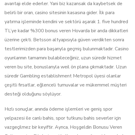
avantajı elde ederler. Yani biz kazansak da kaybetsek de
belirli bir oran, casino sitesinin kasasına gider. İlk para
yatırma işleminde kendini ve sektörü aşarak 1. five hundred
TL’ye kadar %300 bonus veren Hovarda bir anda dikkatleri
üzerine çekti. Betsson altyapısıyla güven verdikten sonra
testlerimizden para başarıyla geçmiş bulunmaktadır. Casino
oyunlarının tamamını bulabileceğiniz, uzun süredir hizmet
veren bu site, bonuslarıyla weil ön plana çıkmaktadır. Uzun
süredir Gambling establishment Metropol üyesi olanlar
çeşitli fırsatlar, eğlenceli turnuvalar ve mükemmel müşteri
desteği olduğunu söylüyor.
Hızlı sonuçlar, anında ödeme işlemleri ve geniş spor
yelpazesi ile canlı bahis, spor tutkunu bahis severler için
vazgeçilmez bir keyiftir. Ayrıca, Hoşgeldin Bonusu Veren