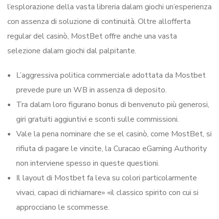
l’esplorazione della vasta libreria dalam giochi un’esperienza
con assenza di soluzione di continuità. Oltre allofferta
regular del casinò, MostBet offre anche una vasta
selezione dalam giochi dal palpitante.
L’aggressiva politica commerciale adottata da Mostbet
prevede pure un WB in assenza di deposito.
Tra dalam loro figurano bonus di benvenuto più generosi,
giri gratuiti aggiuntivi e sconti sulle commissioni.
Vale la pena nominare che se el casinò, come MostBet, si
rifiuta di pagare le vincite, la Curacao eGaming Authority
non interviene spesso in queste questioni.
Il layout di Mostbet fa leva su colori particolarmente
vivaci, capaci di richiamare» «il classico spirito con cui si
approcciano le scommesse.