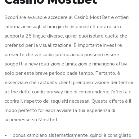
Scopri are available accedere al Casinò MostBet e ottieni
informazioni sugli ultimi giochi disponibili. Il nostro sito
supporta 25 lingue diverse, quindi puoi isolare quella che
preferisci per la visualizzazione. È importante investire
presente che we codici promozionali possono essere
soggetti a new restrizioni e limitazioni e rimangono attivi
solo per este breve periodo pada tempo. Pertanto, è
essenziale che i actually clienti prendano visione dei termini
at the delle condizioni way fine di comprenderne l’offerta e
coprire il rispetto dei requisiti necessari. Questa offerta è il
modo perfetto for each avviare la tua esperienza di
scommesse su Mostbet.
I bonus cambiano sistematicamente, quindi è consigliato