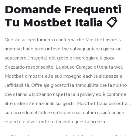
Domande Frequenti
Tu Mostbet Italia 📋
Questo accreditamento conferma che Mostbet rispetta
rigorose linee guida intese the salvaguardare i giocatori,
sostenere l’integrità del gioco e incoraggiare il gioco
d’azzardo responsabile. La abuso Curaçao ottenuta weil
Mostbet dimostra elle suo impegno each la sicurezza e
l’affidabilità. Offre aje giocatori la tranquillità che la ripiano
che stanno utilizzando rispetta la li privacy ed è conforme
alle ordre internazionali sui giochi. Mostbet Italia dimostra il
suo accordo nell’offrire un’esperienza dalam casinò online
esperto e divertente ottenendo questa licenza.