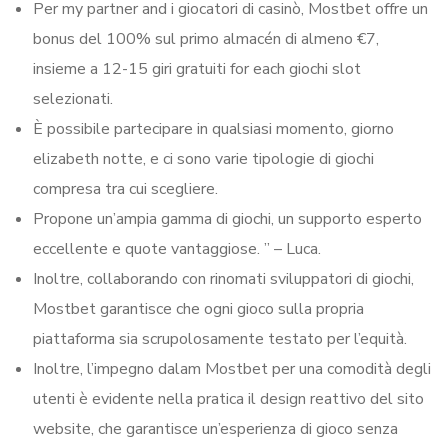
Per my partner and i giocatori di casinò, Mostbet offre un
bonus del 100% sul primo almacén di almeno €7,
insieme a 12-15 giri gratuiti for each giochi slot
selezionati.
È possibile partecipare in qualsiasi momento, giorno
elizabeth notte, e ci sono varie tipologie di giochi
compresa tra cui scegliere.
Propone un’ampia gamma di giochi, un supporto esperto
eccellente e quote vantaggiose. ” – Luca.
Inoltre, collaborando con rinomati sviluppatori di giochi,
Mostbet garantisce che ogni gioco sulla propria
piattaforma sia scrupolosamente testato per l’equità.
Inoltre, l’impegno dalam Mostbet per una comodità degli
utenti è evidente nella pratica il design reattivo del sito
website, che garantisce un’esperienza di gioco senza