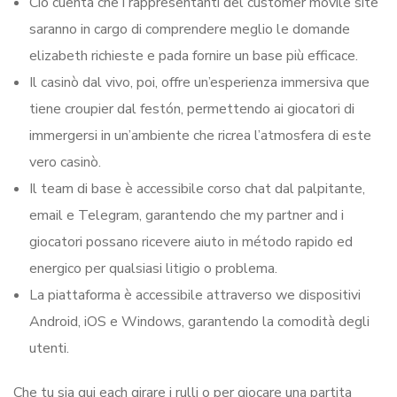
Ciò cuenta che i rappresentanti del customer movile site
saranno in cargo di comprendere meglio le domande
elizabeth richieste e pada fornire un base più efficace.
Il casinò dal vivo, poi, offre un’esperienza immersiva que
tiene croupier dal festón, permettendo ai giocatori di
immergersi in un’ambiente che ricrea l’atmosfera di este
vero casinò.
Il team di base è accessibile corso chat dal palpitante,
email e Telegram, garantendo che my partner and i
giocatori possano ricevere aiuto in método rapido ed
energico per qualsiasi litigio o problema.
La piattaforma è accessibile attraverso we dispositivi
Android, iOS e Windows, garantendo la comodità degli
utenti.
Che tu sia qui each girare i rulli o per giocare una partita