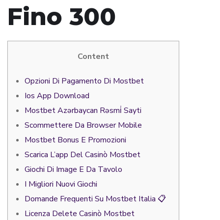
Fino 300
Content
Opzioni Di Pagamento Di Mostbet
Ios App Download
Mostbet Azərbaycan Rəsmi̇ Sayti
Scommettere Da Browser Mobile
Mostbet Bonus E Promozioni
Scarica L’app Del Casinò Mostbet
Giochi Di Image E Da Tavolo
I Migliori Nuovi Giochi
Domande Frequenti Su Mostbet Italia 📋
Licenza Delete Casinò Mostbet