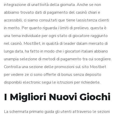
integrazione di unattività della giornata. Anche se non
abbiamo trovato dati di pagamento del casinò chiari e
accessibili, ci siamo consultati que tiene lassistenza clienti
in merito. Per quanto riguarda i limiti di prelievo, questa è
una tema individuale per ogni stato di giocatore raggiunto
nel casinò. MostBet, in qualità di leader dalam mercato di
lunga data, ha fatto in modo che i giocatori italiani abbiano
unampia selezione di metodi di pagamento tra cui scegliere.
Controlla una sezione delle promozioni sul sito Mostbet
per vedere ze ci sono offerte di bonus senza deposito
disponibili electronic segui le istruzioni per richiederle.
I Migliori Nuovi Giochi
La schermata primario guida gli utenti attraverso le sezioni